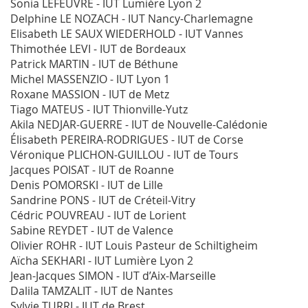
Sonia LEFEUVRE - IUT Lumière Lyon 2
Delphine LE NOZACH - IUT Nancy-Charlemagne
Elisabeth LE SAUX WIEDERHOLD - IUT Vannes
Thimothée LEVI - IUT de Bordeaux
Patrick MARTIN - IUT de Béthune
Michel MASSENZIO - IUT Lyon 1
Roxane MASSION - IUT de Metz
Tiago MATEUS - IUT Thionville-Yutz
Akila NEDJAR-GUERRE - IUT de Nouvelle-Calédonie
Élisabeth PEREIRA-RODRIGUES - IUT de Corse
Véronique PLICHON-GUILLOU - IUT de Tours
Jacques POISAT - IUT de Roanne
Denis POMORSKI - IUT de Lille
Sandrine PONS - IUT de Créteil-Vitry
Cédric POUVREAU - IUT de Lorient
Sabine REYDET - IUT de Valence
Olivier ROHR - IUT Louis Pasteur de Schiltigheim
Aïcha SEKHARI - IUT Lumière Lyon 2
Jean-Jacques SIMON - IUT d’Aix-Marseille
Dalila TAMZALIT - IUT de Nantes
Sylvie TURRI - IUT de Brest