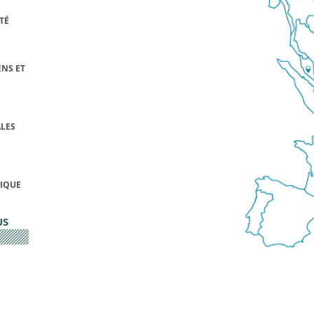
TÉ
NS ET
LES
FIQUE
US