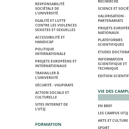
RECHERCHE
RESPONSABILITÉ
SOCIÉTALE DE
SCIENCE ET SOCIÉ
L'UNIVERSITÉ
VALORISATION -
EGALITÉ ET LUTTE
PARTENARIATS
CONTRE LES VIOLENCES
PROJETS EUROPÉE
SEXISTES ET SEXUELLES
NATIONAUX
ACCESSIBILITÉ ET
PLATEFORMES
HANDICAP
SCIENTIFIQUES
POLITIQUE
ETUDES DOCTORA
INTERNATIONALE
INFORMATION
PROJETS EUROPÉENS ET
SCIENTIFIQUE ET
INTERNATIONAUX
TECHNIQUE
TRAVAILLER À
EDITION SCIENTI
L'UNIVERSITÉ
SÉCURITÉ - VIGIPIRATE
VIE DES CAMP
ACTION SOCIALE ET
CULTURELLE
SITES INTERNET DE
EN BREF
L'UT2J
LES CAMPUS UT2J
ARTS ET CULTURE
FORMATION
SPORT