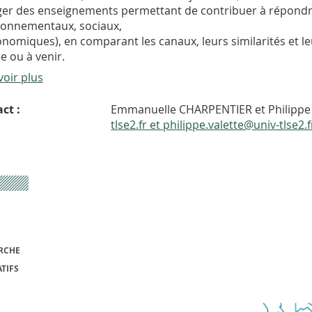
er des enseignements permettant de contribuer à répondr
ronnementaux, sociaux,
onomiques), en comparant les canaux, leurs similarités et le
e ou à venir.
voir plus
ct :
Emmanuelle CHARPENTIER et Philippe
tlse2.fr et philippe.valette@univ-tlse2.f
RCHE
TIFS