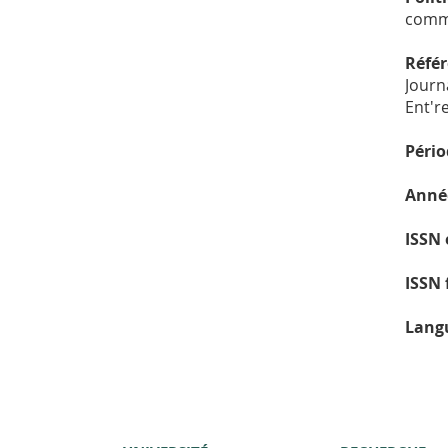
comme
Réfé
Journ
Ent'r
Pério
Année
ISSN 
ISSN 
Langu