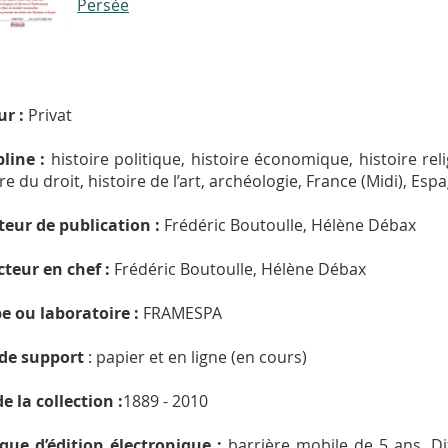
Persée
ur :
Privat
pline :
histoire politique, histoire économique, histoire reli
re du droit, histoire de l’art, archéologie, France (Midi), Esp
teur de publication :
Frédéric Boutoulle, Hélène Débax
teur en chef :
Frédéric Boutoulle, Hélène Débax
e ou laboratoire :
FRAMESPA
de support
: papier et en ligne (en cours)
de la collection :
1889 - 2010
ique d’édition électronique :
barrière mobile de 5 ans. Di