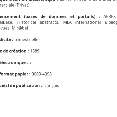
rciale (Privat)
rencement (bases de données et portails) :
AERES,
alBase, Historical abstracts, MLA International Biblio
evues, Mir@bel
dicité :
trimestrielle
 de création :
1889
électronique :
/
format papier :
0003-4398
e(s) de publication :
français