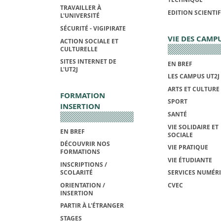
TRAVAILLER À
EDITION SCIENTI
L'UNIVERSITÉ
SÉCURITÉ - VIGIPIRATE
VIE DES CAMP
ACTION SOCIALE ET
CULTURELLE
SITES INTERNET DE
EN BREF
L'UT2J
LES CAMPUS UT2J
ARTS ET CULTURE
FORMATION
SPORT
INSERTION
SANTÉ
VIE SOLIDAIRE ET
EN BREF
SOCIALE
DÉCOUVRIR NOS
VIE PRATIQUE
FORMATIONS
VIE ÉTUDIANTE
INSCRIPTIONS /
SCOLARITÉ
SERVICES NUMÉR
ORIENTATION /
CVEC
INSERTION
PARTIR À L'ÉTRANGER
STAGES