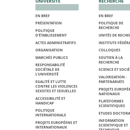
UNIVERSITÉ
RECHERCHE
EN BREF
EN BREF
PRÉSENTATION
POLITIQUE DE
RECHERCHE
POLITIQUE
D'ÉTABLISSEMENT
UNITÉS DE RECHE
ACTES ADMINISTRATIFS
INSTITUTS FÉDÉRA
ORGANISATION
COLLOQUES
MARCHÉS PUBLICS
SOUTIEN À LA
RECHERCHE
RESPONSABILITÉ
SOCIÉTALE DE
SCIENCE ET SOCIÉ
L'UNIVERSITÉ
VALORISATION -
EGALITÉ ET LUTTE
PARTENARIATS
CONTRE LES VIOLENCES
PROJETS EUROPÉE
SEXISTES ET SEXUELLES
NATIONAUX
ACCESSIBILITÉ ET
PLATEFORMES
HANDICAP
SCIENTIFIQUES
POLITIQUE
ETUDES DOCTORA
INTERNATIONALE
INFORMATION
PROJETS EUROPÉENS ET
SCIENTIFIQUE ET
INTERNATIONAUX
TECHNIQUE