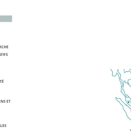
RCHE
TIFS
TÉ
NS ET
LES