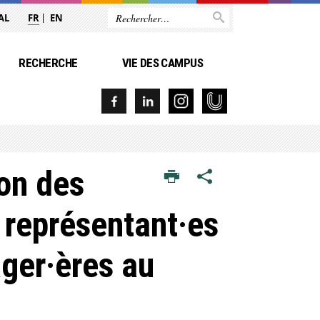
AL
FR
EN
RECHERCHE
VIE DES CAMPUS
ion des
s représentant·es
ger·ères au