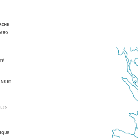
RCHE
TIFS
TÉ
NS ET
LES
FIQUE