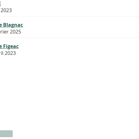
E
 2023
e Blagnac
vrier 2025
e Figeac
ril 2023