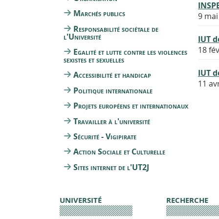
INSP
Marchés publics
9 mai
Responsabilité sociétale de
l'Université
IUT d
18 fé
Egalité et lutte contre les violences
sexistes et sexuelles
IUT d
Accessibilité et handicap
11 av
Politique internationale
Projets européens et internationaux
Travailler à l'université
Sécurité - Vigipirate
Action Sociale et Culturelle
Sites internet de l'UT2J
UNIVERSITÉ
RECHERCHE