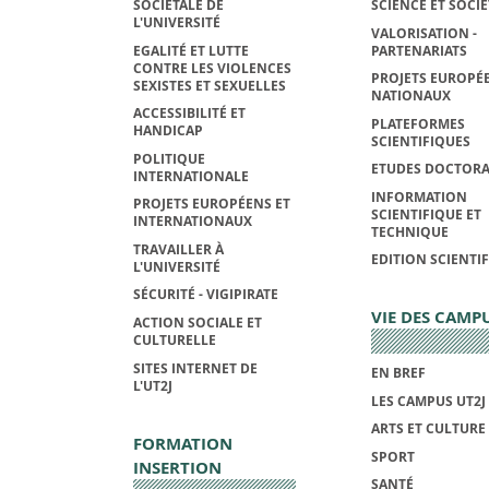
SOCIÉTALE DE
SCIENCE ET SOCIÉ
L'UNIVERSITÉ
VALORISATION -
EGALITÉ ET LUTTE
PARTENARIATS
CONTRE LES VIOLENCES
PROJETS EUROPÉE
SEXISTES ET SEXUELLES
NATIONAUX
ACCESSIBILITÉ ET
PLATEFORMES
HANDICAP
SCIENTIFIQUES
POLITIQUE
ETUDES DOCTORA
INTERNATIONALE
INFORMATION
PROJETS EUROPÉENS ET
SCIENTIFIQUE ET
INTERNATIONAUX
TECHNIQUE
TRAVAILLER À
EDITION SCIENTI
L'UNIVERSITÉ
SÉCURITÉ - VIGIPIRATE
VIE DES CAMP
ACTION SOCIALE ET
CULTURELLE
SITES INTERNET DE
EN BREF
L'UT2J
LES CAMPUS UT2J
ARTS ET CULTURE
FORMATION
SPORT
INSERTION
SANTÉ