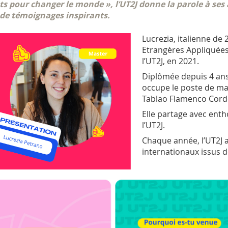
ts pour changer le monde », l’UT2J donne la parole à se
 de témoignages inspirants.
Lucrezia, italienne de
Etrangères Appliquées
l’UT2J, en 2021.
Diplômée depuis 4 ans,
occupe le poste de ma
Tablao Flamenco Cord
Elle partage avec ent
l’UT2J.
Chaque année, l’UT2J a
internationaux issus d