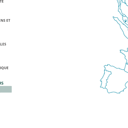
TÉ
NS ET
LES
FIQUE
US