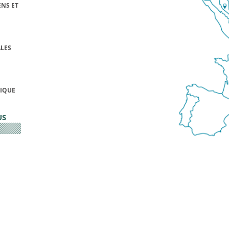
NS ET
LES
FIQUE
US