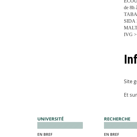
ÉCOUT
de 8h 
TABA
SIDA 
MALT
IVG > 
In
Site 
Et su
UNIVERSITÉ
RECHERCHE
EN BREF
EN BREF