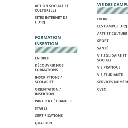
VIE DES CAMP
ACTION SOCIALE ET
CULTURELLE
SITES INTERNET DE
EN BREF
L'UT2J
LES CAMPUS UT2J
ARTS ET CULTURE
FORMATION
SPORT
INSERTION
SANTÉ
VIE SOLIDAIRE ET
EN BREF
SOCIALE
DÉCOUVRIR NOS
VIE PRATIQUE
FORMATIONS
VIE ÉTUDIANTE
INSCRIPTIONS /
SCOLARITÉ
SERVICES NUMÉR
ORIENTATION /
CVEC
INSERTION
PARTIR À L'ÉTRANGER
STAGES
CERTIFICATIONS
QUALIOPI