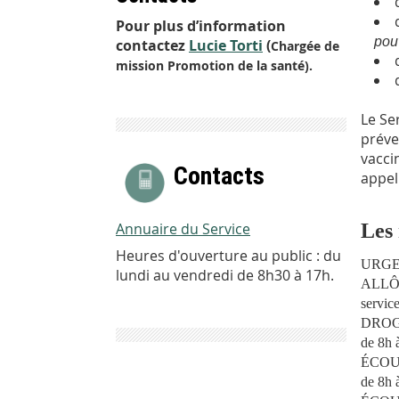
Pour plus d’information
pou
contactez
Lucie Torti
(
Chargée de
mission Promotion de la santé).
Le Se
préve
vacci
​​​Contacts
appel
Annuaire du Service
Les
Heures d'ouverture au public : du
URGEN
lundi au vendredi de 8h30 à 17h.
ALLÔ
service
DROGU
de 8h à
ÉCOUT
de 8h 