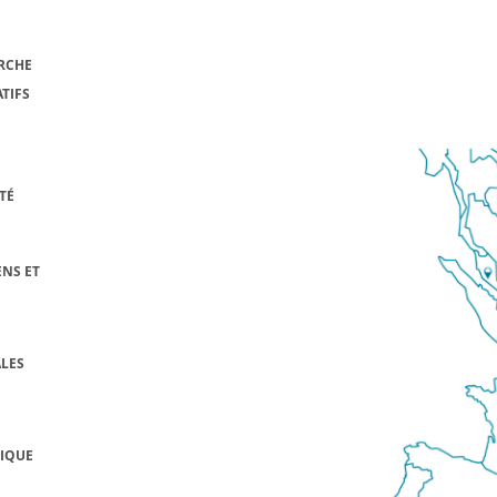
RCHE
TIFS
TÉ
NS ET
LES
FIQUE