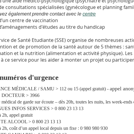
d’une aide médico-psychologique (psychiatre et psychologu
de consultations spécialisées (gynécologue et planning famil
vez également prendre contact avec le
centre
d’un centre de vaccination
d’aménagements d'études au titre du handicap
rvice de Santé Etudiante (SSE) organise de nombreuses acti
ntion et de promotion de la santé autour de 5 thèmes : sant
nation et la nutrition (alimentation et activité physique). Le
 à ce service pour les aider à monter un projet ou participe
 numéros d'urgence
appel anon
CE MÉDICALE / SAMU > 112 ou 15 (appel gratuit) -
 DOCTEUR > 3966
 médical de garde sur écoute – dès 20h, toutes les nuits, les week-ends e
ES INFOS SERVICES > 0 800 23 13 13
 2h, appel gratuit
E ALCOOL > 0 800 23 13 13
à 2h, coût d’un appel local depuis un fixe : 0 980 980 930