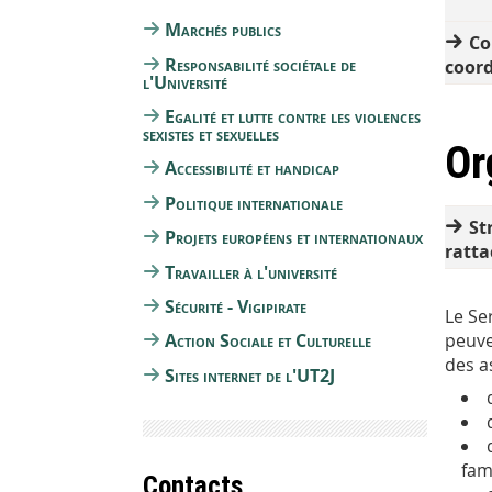
Marchés publics
Co
Responsabilité sociétale de
coor
l'Université
Egalité et lutte contre les violences
sexistes et sexuelles
Or
Accessibilité et handicap
Politique internationale
St
Projets européens et internationaux
ratt
Travailler à l'université
Sécurité - Vigipirate
Le Se
peuve
Action Sociale et Culturelle
des a
Sites internet de l'UT2J
fam
Contacts