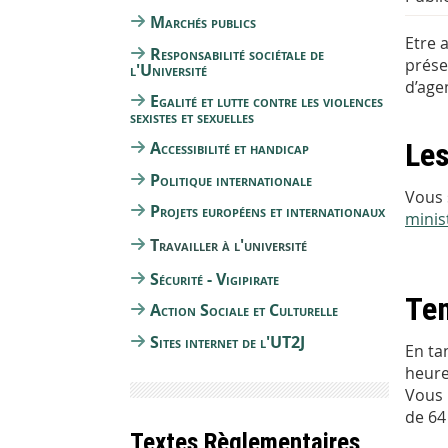
Marchés publics
Etre 
Responsabilité sociétale de
prése
l'Université
d’age
Egalité et lutte contre les violences
sexistes et sexuelles
Les
Accessibilité et handicap
Politique internationale
Vous 
Projets européens et internationaux
minis
Travailler à l'université
Sécurité - Vigipirate
Tem
Action Sociale et Culturelle
Sites internet de l'UT2J
En ta
heure
Vous 
de 64
Textes Règlementaires