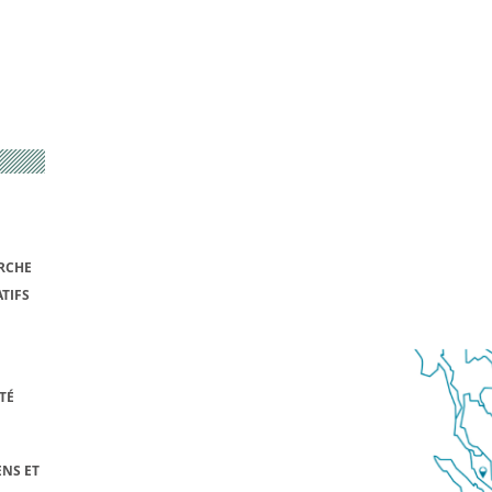
RCHE
TIFS
TÉ
NS ET