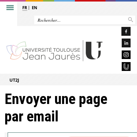
FR
EN
UT2J
Envoyer une page
par email