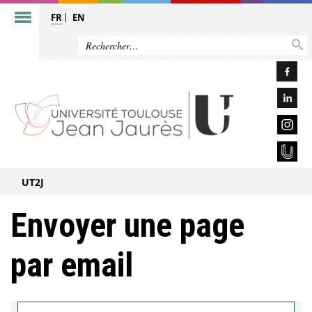
FR
EN
UT2J
Envoyer une page
par email