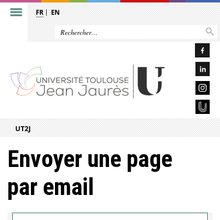
FR
EN
UT2J
Envoyer une page
par email