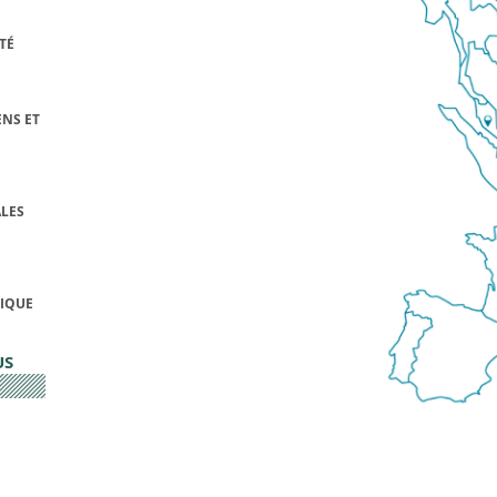
TÉ
NS ET
LES
FIQUE
US