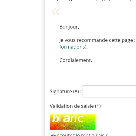
Bonjour,
formations
).
Cordialement.
Signature (*) :
Validation de saisie (*)
écoutez le mot à saisir