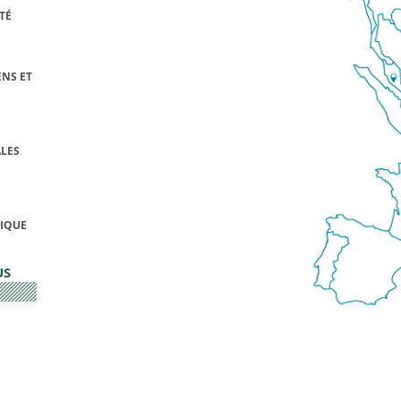
TÉ
NS ET
LES
FIQUE
US