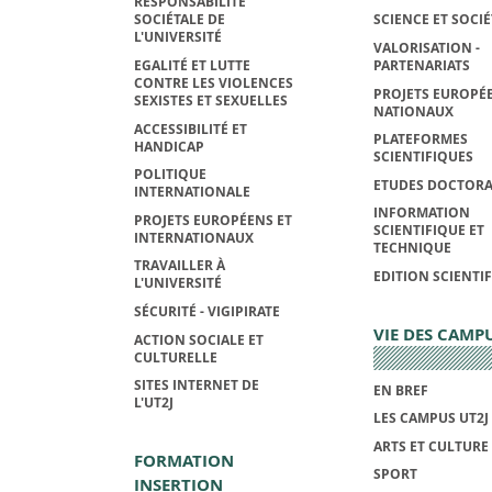
RESPONSABILITÉ
SOCIÉTALE DE
SCIENCE ET SOCIÉ
L'UNIVERSITÉ
VALORISATION -
EGALITÉ ET LUTTE
PARTENARIATS
CONTRE LES VIOLENCES
PROJETS EUROPÉE
SEXISTES ET SEXUELLES
NATIONAUX
ACCESSIBILITÉ ET
PLATEFORMES
HANDICAP
SCIENTIFIQUES
POLITIQUE
ETUDES DOCTORA
INTERNATIONALE
INFORMATION
PROJETS EUROPÉENS ET
SCIENTIFIQUE ET
INTERNATIONAUX
TECHNIQUE
TRAVAILLER À
EDITION SCIENTI
L'UNIVERSITÉ
SÉCURITÉ - VIGIPIRATE
VIE DES CAMP
ACTION SOCIALE ET
CULTURELLE
SITES INTERNET DE
EN BREF
L'UT2J
LES CAMPUS UT2J
ARTS ET CULTURE
FORMATION
SPORT
INSERTION