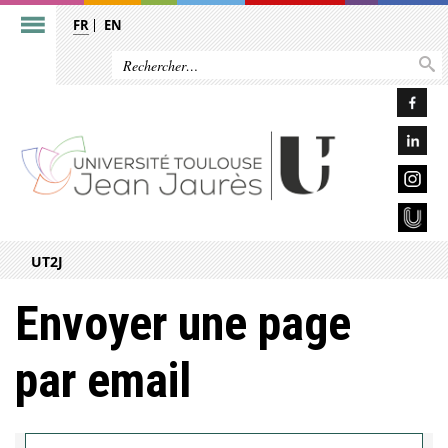
FR
EN
UT2J
Envoyer une page
par email