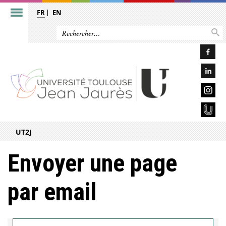
FR
EN
UT2J
Envoyer une page
par email