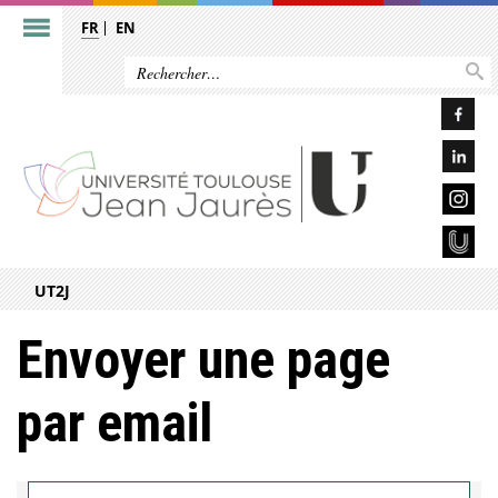
FR
EN
UT2J
Envoyer une page
par email