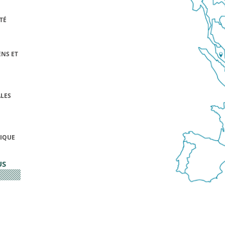
TÉ
NS ET
LES
FIQUE
US