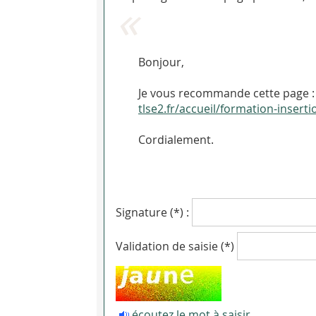
Bonjour,
Je vous recommande cette page 
tlse2.fr/accueil/formation-inse
Cordialement.
Signature (*) :
Validation de saisie (*)
écoutez le mot à saisir