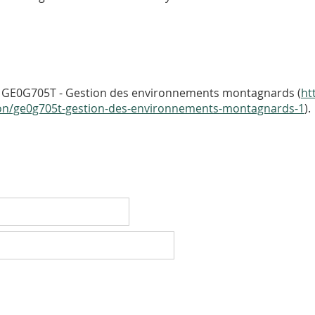
: GE0G705T - Gestion des environnements montagnards (
ht
rtion/ge0g705t-gestion-des-environnements-montagnards-1
).