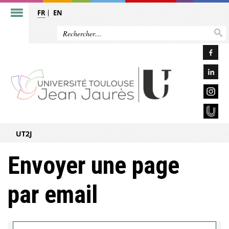
FR
EN
UT2J
Envoyer une page
par email