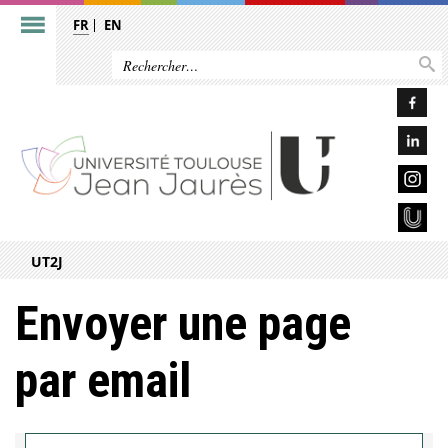
FR
EN
UT2J
Envoyer une page
par email