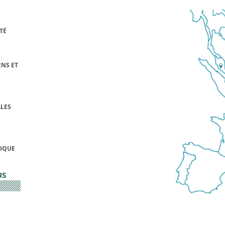
TÉ
NS ET
LES
FIQUE
US