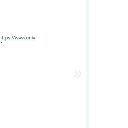
https://www.univ-
1
).