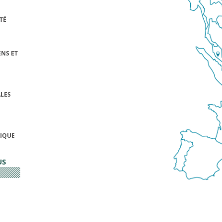
TÉ
NS ET
LES
FIQUE
US