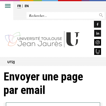
FR
EN
UT2J
Envoyer une page
par email