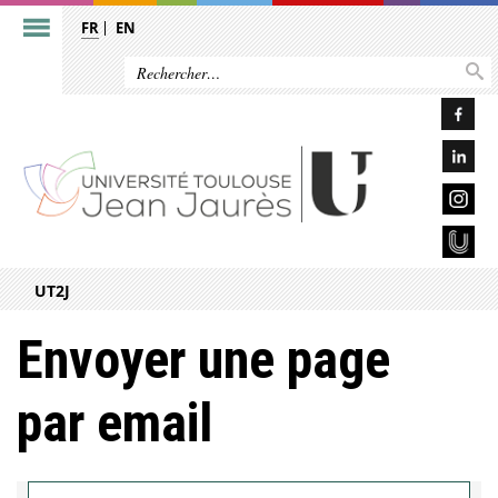
FR
EN
UT2J
Envoyer une page
par email