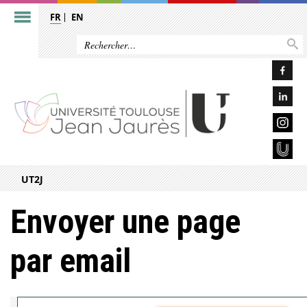
FR
EN
UT2J
Envoyer une page
par email