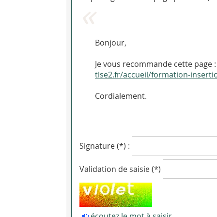
Bonjour,
Je vous recommande cette page : 
tlse2.fr/accueil/formation-inser
Cordialement.
Signature (*) :
Validation de saisie (*)
écoutez le mot à saisir