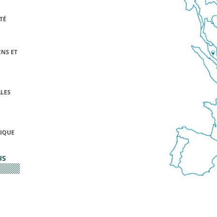
TÉ
NS ET
LES
FIQUE
US