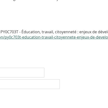
PY0C703T - Éducation, travail, citoyenneté : enjeux de dév
tion/py0c703t-education-travail-citoyennete-enjeux-de-deve