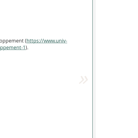
eloppement (
https://www.univ-
loppement-1
).