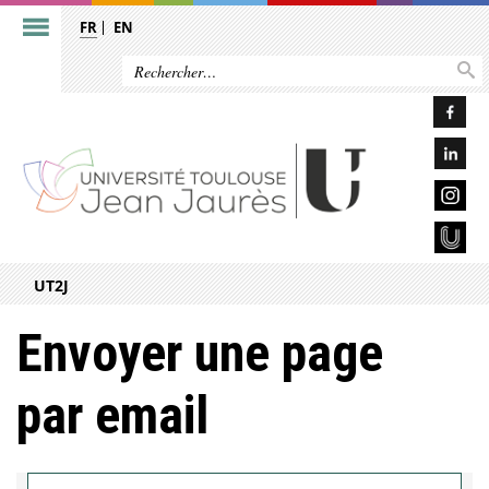
FR
EN
UT2J
Envoyer une page
par email