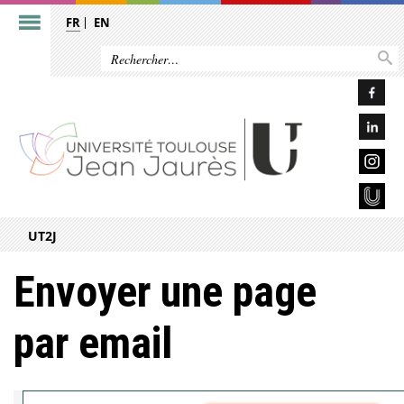
FR
EN
UT2J
Envoyer une page
par email