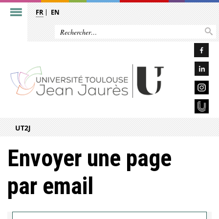
FR
EN
UT2J
Envoyer une page
par email