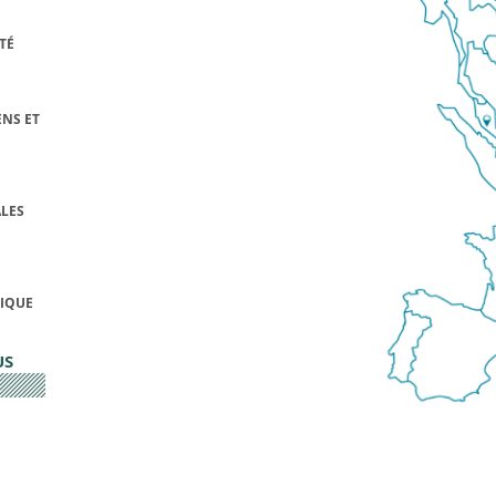
TÉ
NS ET
LES
FIQUE
US