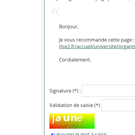
Bonjour,
Je vous recommande cette page : 
tlse2.fr/accueil/universite/organ
Cordialement.
Signature (*) :
Validation de saisie (*)
écoutez le mot à saisir