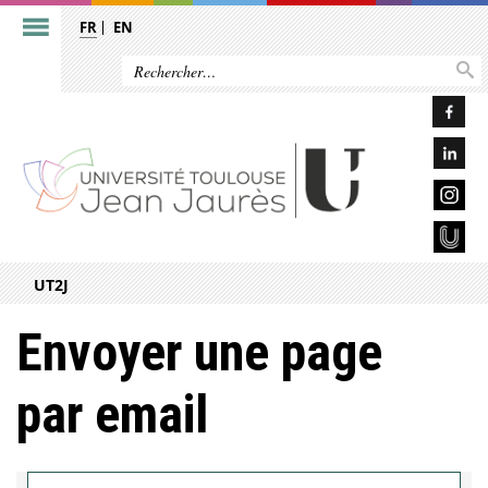
FR
EN
UT2J
Envoyer une page
par email