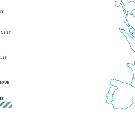
TÉ
NS ET
LES
FIQUE
US