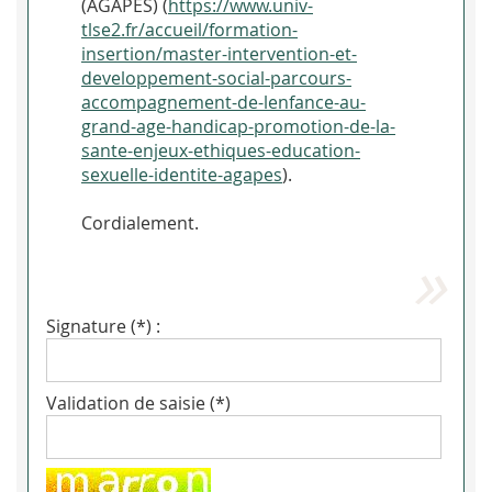
(AGÂPÉS) (
https://www.univ-
tlse2.fr/accueil/formation-
insertion/master-intervention-et-
developpement-social-parcours-
accompagnement-de-lenfance-au-
grand-age-handicap-promotion-de-la-
sante-enjeux-ethiques-education-
sexuelle-identite-agapes
).
Cordialement.
Signature (*) :
Validation de saisie (*)