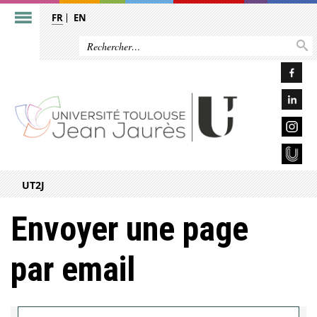
FR
EN
UT2J
Envoyer une page
par email