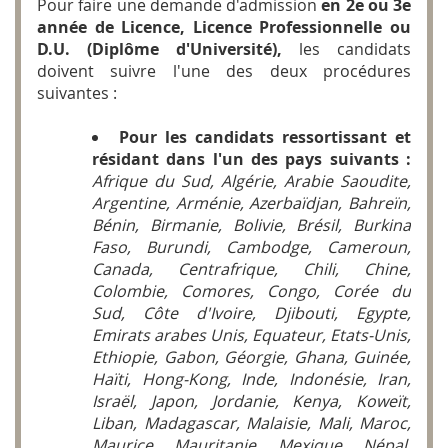
Pour faire une demande d'admission
en 2e ou 3e
année de Licence, Licence Professionnelle ou
D.U. (Diplôme d'Université),
les candidats
doivent suivre l'une des deux procédures
suivantes :
Pour les candidats ressortissant et
résidant dans l'un des pays suivants :
Afrique du Sud, Algérie, Arabie Saoudite,
Argentine, Arménie, Azerbaïdjan, Bahreïn,
Bénin, Birmanie, Bolivie, Brésil, Burkina
Faso, Burundi, Cambodge, Cameroun,
Canada, Centrafrique, Chili, Chine,
Colombie, Comores, Congo, Corée du
Sud, Côte d'Ivoire, Djibouti, Egypte,
Emirats arabes Unis, Equateur, Etats-Unis,
Ethiopie, Gabon, Géorgie, Ghana, Guinée,
Haïti, Hong-Kong, Inde, Indonésie, Iran,
Israël, Japon, Jordanie, Kenya, Koweït,
Liban, Madagascar, Malaisie, Mali, Maroc,
Maurice, Mauritanie, Mexique, Népal,