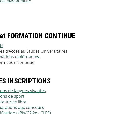
ter M2e et MEEF
et FORMATION CONTINUE
U
s d'Accès au Études Universitaires
mations diplômantes
ormation continue
ES INSCRIPTIONS
ons de langues vivantes
ons de sport
teur·rice libre
parations aux concours
ifications (Pix/C2i2e - CLES)