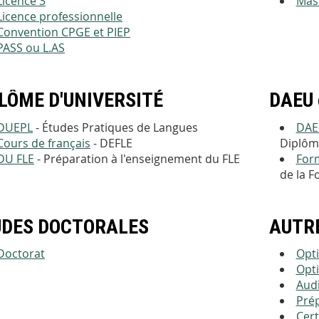
Licence 3
Mas
Licence professionnelle
Convention CPGE et PIEP
PASS ou L.AS
LÔME D'UNIVERSITÉ
DAEU 
DUEPL
- Études Pratiques de Langues
DAE
Cours de français
- DEFLE
Diplôme
DU FLE
- Préparation à l'enseignement du FLE
For
de la F
UDES DOCTORALES
AUTR
Doctorat
Opti
Opti
Audi
Pré
Cert