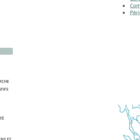
Com
Péri
RCHE
TIFS
TÉ
NS ET