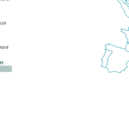
LES
FIQUE
US