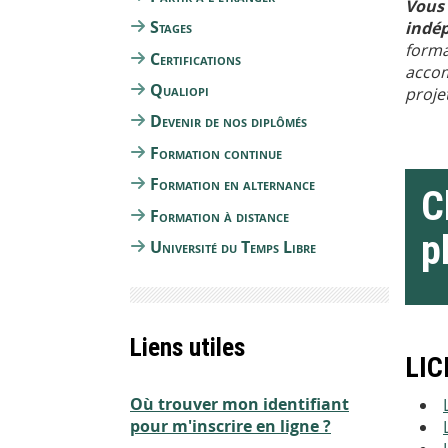
Vous 
Stages
indép
forma
Certifications
accom
Qualiopi
proje
Devenir de nos diplômés
Formation continue
Formation en alternance
C
Formation à distance
p
Université du Temps Libre
Liens utiles
LIC
Où trouver mon identifiant
pour m'inscrire en ligne ?