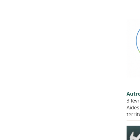
Autre
3 fév
Aides
terri