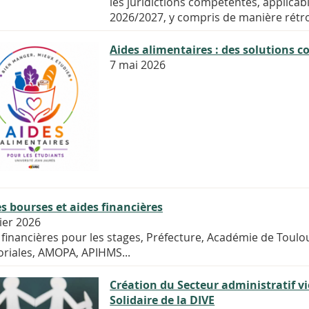
les juridictions compétentes, applicabl
2026/2027, y compris de manière rétro
Aides alimentaires : des solutions c
7 mai 2026
s bourses et aides financières
rier 2026
 financières pour les stages, Préfecture, Académie de Toulo
toriales, AMOPA, APIHMS...
Création du Secteur administratif vi
Solidaire de la DIVE