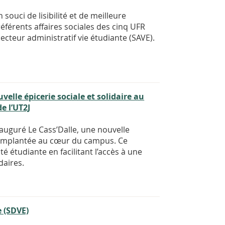
ouci de lisibilité et de meilleure
 référents affaires sociales des cinq UFR
cteur administratif vie étudiante (SAVE).
elle épicerie sociale et solidaire au
e l’UT2J
nauguré Le Cass’Dalle, une nouvelle
te implantée au cœur du campus. Ce
ité étudiante en facilitant l’accès à une
daires.
e (SDVE)