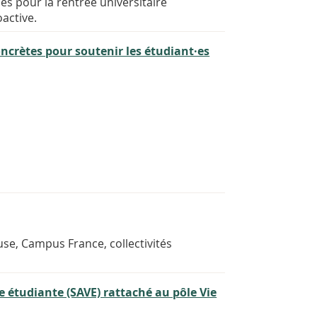
es pour la rentrée universitaire
active.
oncrètes pour soutenir les étudiant·es
use, Campus France, collectivités
e étudiante (SAVE) rattaché au pôle Vie